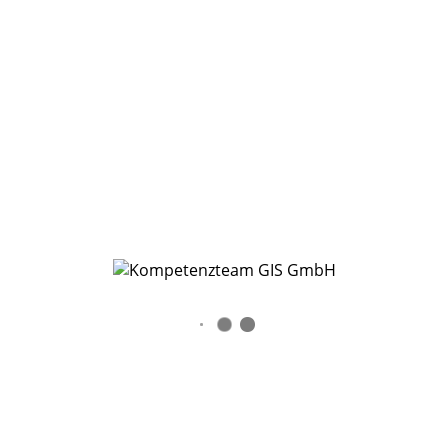
Lehrplan
1 Abschnitt
9 Lektionen
52 Wochen
Alle Abschnitte anzeigen
Alle Abschnitte ausblenden
Allgemeine Bedienung einer Fachanwendung
10
2.0
Modul 14: Datenfelder einer Maske
2.1
Modul 15: Datenergänzungen
2.2
Modul 16: Zentrale
Tabellen/Auswahllisten/Stammdaten
2.3
Modul 17: Untertabellen