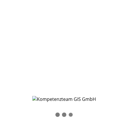
einige der Informationen für Ihre tägliche Arbeit hilfreich
sind und zusätzliche Erläuterungen bieten.
mit besten Grüßen
Ihr KTGIS Team
Blog-Archiv
Mai 2026
(1)
April 2026
(2)
Januar 2026
(1)
Dezember 2025
(1)
Oktober 2025
(3)