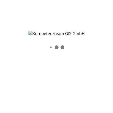
0
By
Katharina Prediger
In
Produkte
Posted
13. Mai 2020
Neuerungen im KTGIS InfoPortal
READ MORE