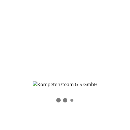
S302 GMSC-K Drucken
Die Schulung vermittelt Kenntnisse zur Erstellung eigener
Druckvorlagen, inkl. des Einbindens grafischer Elemente,
dynamischer und fester Legenden sowie Platzhalter für
Systemparameter und benutzerspezifische Eingaben
während des Druckvorgangs.
Voraussetzungen:
S101 Basis-Grundlagen
Dauer:
1 Tag