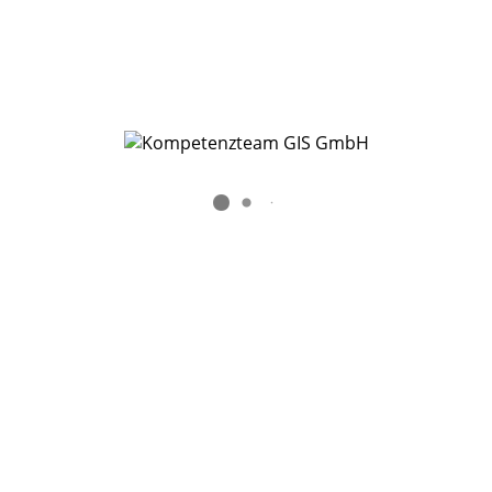
Lösungen
Neuigkeiten
Alle Beiträge
Unser Newsletter
Schulungen & Veranstaltungen
Reguläre Schulungen
Online-Kurse
Online-Kurse (Beispiele)
Individuelle Schulungen
Veranstaltungen & Messen
Über uns
Unsere Firma
Unsere Partner
Unser Leitbild
Karriere
Support
Kontakt