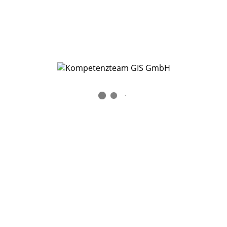
Wie erstelle und sende ich „Log-Dateien“ zu
meinem Problem ?
1. Provozieren Sie das Problem oder den beschriebenen
Vorgang. 2. Drücken Sie unten rechts in Ihrem GMSC-K
Fenster auf das […]
READ MORE
0
By
KTGIS
In